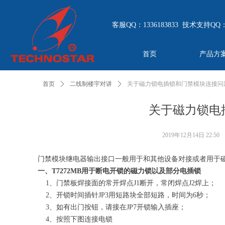
客服QQ：1336183833 技术支持QQ：
首页
产品方
首页
ꄲ
二线制楼宇对讲
ꄲ
关于磁力锁电插锁和门禁模块连接问
关于磁力锁电
2019年12月14日
22:50
门禁模块继电器输出接口一般用于和其他设备对接或者用于
一、T7272MB用于断电开锁的磁力锁以及部分电插锁
1、门禁板焊接面的常开焊点J1断开，常闭焊点J2焊上；
2、开锁时间插针JP3用短路块全部短路，时间为6秒；
3、如有出门按钮，请接在JP7开锁输入插座；
4、按照下图连接电锁