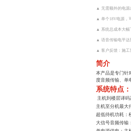
▲ 无需额外的电
▲ 单个18V电源，
▲ 系统总成本大幅
▲ 语音传输电平达
▲ 客户反馈：施
简介
本产品是专门针
度音频传输、单
系统特点：
主机到楼层译码
主机至分机最大传
超低待机功耗：楼
大信号音频传输：
单电源供电：主机