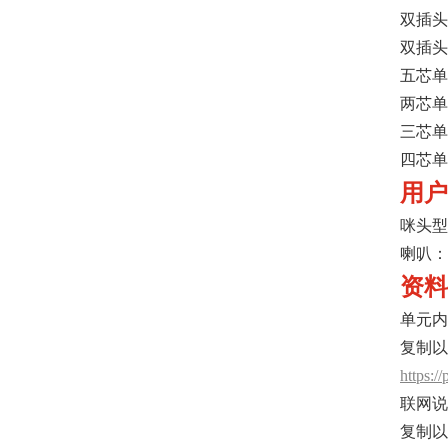
双插头
双插头
五芯单
两芯单
三芯单
四芯单
用户
咪头型号
喇叭：8
资料
单元内
复制以
https:
联网说
复制以