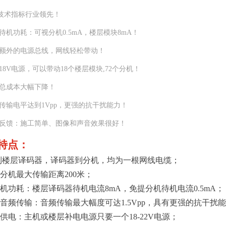
技术指标行业领先！
待机功耗：可视分机0.5mA，楼层模块8mA！
需额外的电源总线，网线轻松带动！
18V电源，可以带动18个楼层模块,72个分机！
统总成本大幅下降！
音传输电平达到1Vpp，更强的抗干扰能力！
户反馈：施工简单、图像和声音效果很好！
特点：
到楼层译码器，译码器到分机，均为一根网线电缆；
分机最大传输距离200米；
机功耗：楼层译码器待机电流8mA，免提分机待机电流0.5mA；
音频传输：音频传输最大幅度可达1.5Vpp，具有更强的抗干扰
供电：主机或楼层补电电源只要一个18-22V电源；