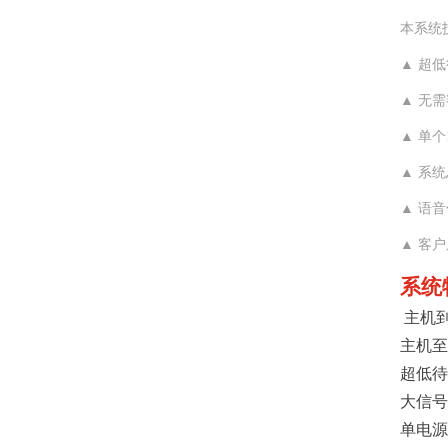
本系统
▲ 超低
▲ 无
▲ 单个
▲ 系
▲ 语
▲ 客
系统
主机
主机至
超低待
大信号
单电源