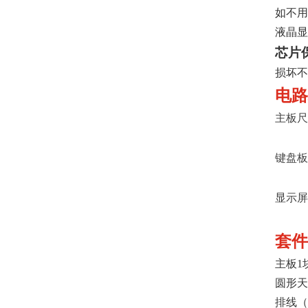
如不用
液晶显
芯片
损坏不
电路
主板尺
键盘板
显示屏
套件
主板1
圆形天
排线（