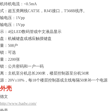
机待机电流：<0.5mA
式：超五类网线CAT5E，RJ45接口，T568B线序。
输电压：1Vpp
输电压：1Vpp
示：4位LED数码管或中文液晶显示
盘：机械键盘或感应触摸键盘
量：508户
锁：可选
量：2200张
锁：公共密码和一户一码
离：主机至分机总长200米，楼层控制器至分机50米
源：20V±10%，每18个楼层控制器或主线每隔50米补一个电源
外壳
德文
http://www.fsadw.com/
外壳