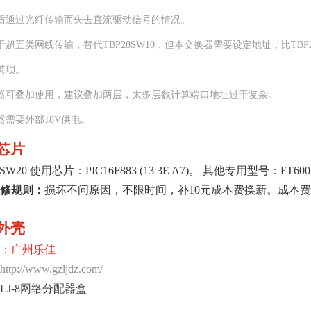
后通过光纤传输而失去直流驱动信号的情况。
超五类网线传输，替代TBP28SW10，但本交换器需要设定地址，比TBP2
繁琐。
器可叠加使用，建议叠加两层，太多层数计算端口地址过于复杂。
器需要外部18V供电。
芯片
8SW20 使用芯片：PIC16F883 (13 3E A7)。 其他专用型号：FT600
修规则：
损坏不问原因，不限时间，补10元成本费换新。成本
外壳
：广州乐佳
http://www.gzljdz.com/
LJ-8网络分配器盒