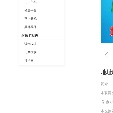
门口主机
楼层平台
室内分机
其他配件
射频卡相关
读卡模块
ꁆ
门禁模块
读卡器
地址
简介
本联网
号“点
本交换