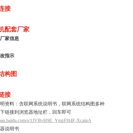
连接
机配套厂家
厂家信息
改指示
结构图
链接
明资料：含联网系统说明书，联网系统结构图多种
下链接到浏览器地址栏，回车即可
//pan.baidu.com/s/1JVBvH9E_YmzFH4F-XcaiuA
器说明书