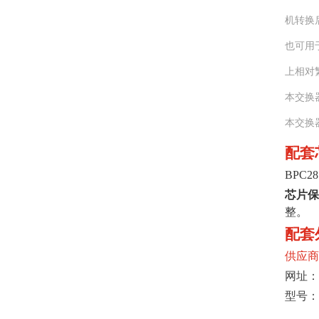
机转换
也可用于
上相对
本交换
本交换
配套
BPC2
芯片保
整。
配套
供应商
网址：
型号：