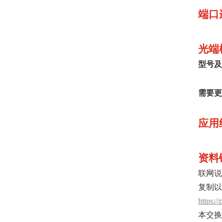
端口
光端
型号及
需要更
应用
资料
联网说
复制以
https:
本交换