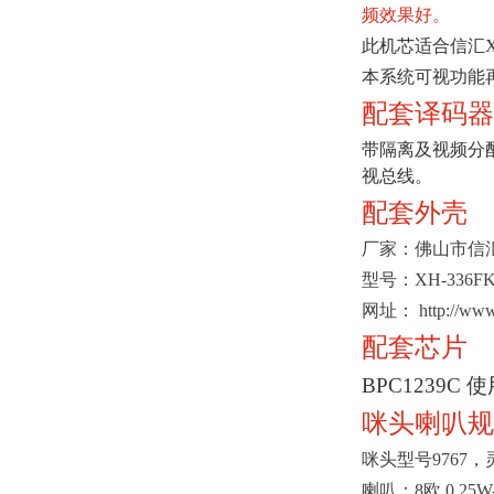
频效果好。
此机芯适合信汇XH
本系统可视功能
配套译码器
带隔离及视频分配
视总线。
配套外壳
厂家：佛山市信
型号：XH-336
网址： http://www.
配套芯片
BPC1239C 使用
咪头喇叭规
咪头型号9767，
喇叭：8欧 0.25W-