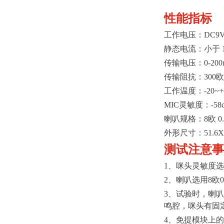
性能指标
工作电压：DC9
静态电流：小于 1
传输电压：0-200
传输阻抗：300欧
工作温度：-20~+
MIC灵敏度：-5
喇叭规格：8欧 0.2
外形尺寸：51.6X3
测试注意事
1、咪头灵敏度选
2、喇叭选用8欧
3、试验时，喇
鸣腔，咪头有固
4、免提模块上