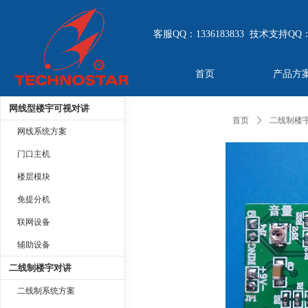
客服QQ：1336183833 技术支持QQ：
首页
产品方
网线型楼宇可视对讲
首页
ꄲ
二线制楼
网线系统方案
门口主机
楼层模块
免提分机
联网设备
辅助设备
二线制楼宇对讲
二线制系统方案