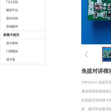
门口主机
楼层平台
室内分机
其他配件
射频卡相关
读卡模块
ꁆ
门禁模块
读卡器
免提对讲模块T
TBP18A15 免
通道和接收通道的
在免提对讲电路中
讲。楼宇对讲要求